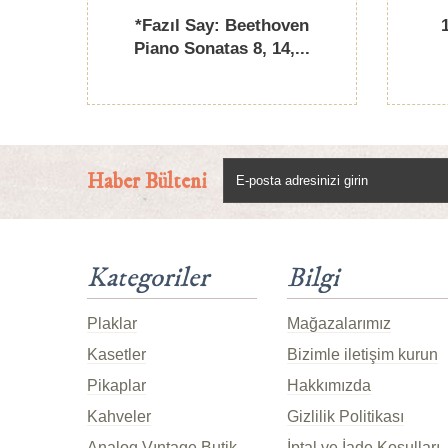
*Fazıl Say: Beethoven
1
Piano Sonatas 8, 14,...
Haber Bülteni
Kategoriler
Bilgi
Plaklar
Mağazalarımız
Kasetler
Bizimle iletişim kurun
Pikaplar
Hakkımızda
Kahveler
Gizlilik Politikası
Analog Vıntage Butik
İptal ve İade Koşulları