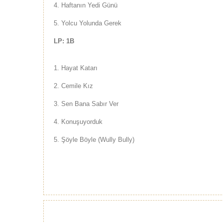
4.
Haftanın Yedi Günü
5.
Yolcu Yolunda Gerek
LP: 1B
1.
Hayat Katarı
2.
Cemile Kız
3.
Sen Bana Sabır Ver
4.
Konuşuyorduk
5.
Şöyle Böyle (Wully Bully)