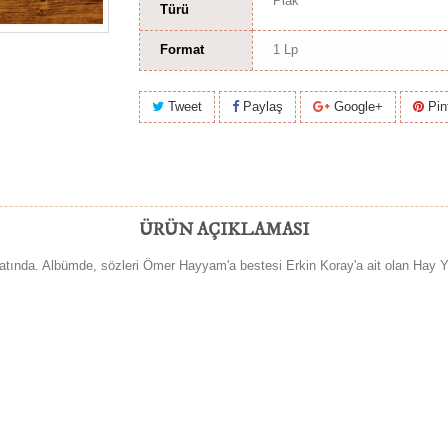
Plak
Türü
Format
1 Lp
Tweet
Paylaş
Google+
Pin
ÜRÜN AÇIKLAMASI
atında. Albümde, sözleri Ömer Hayyam'a bestesi Erkin Koray'a ait olan Hay Y