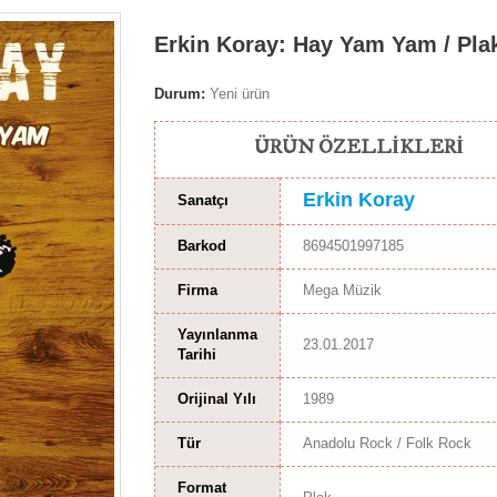
Erkin Koray: Hay Yam Yam / Pla
Durum:
Yeni ürün
ÜRÜN ÖZELLIKLERI
Erkin Koray
Sanatçı
Barkod
8694501997185
Firma
Mega Müzik
Yayınlanma
23.01.2017
Tarihi
Orijinal Yılı
1989
Tür
Anadolu Rock / Folk Rock
Format