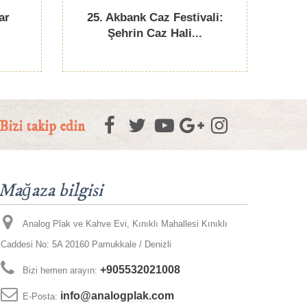
ar
25. Akbank Caz Festivali:
Şehrin Caz Hali...
Bizi takip edin
Mağaza bilgisi
Analog Plak ve Kahve Evi, Kınıklı Mahallesi Kınıklı
Caddesi No: 5A 20160 Pamukkale / Denizli
+905532021008
Bizi hemen arayın:
info@analogplak.com
E-Posta: