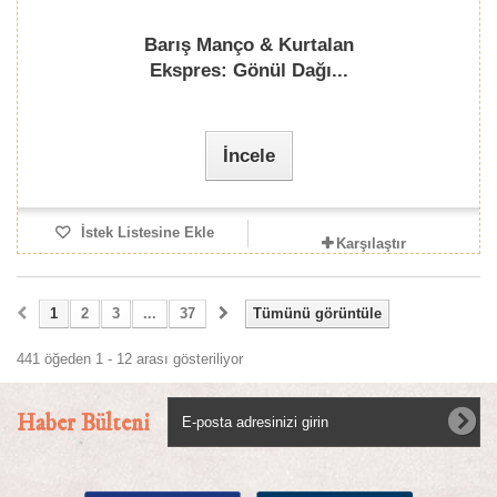
Barış Manço & Kurtalan
Ekspres: Gönül Dağı...
İncele
İstek Listesine Ekle
Karşılaştır
1
2
3
...
37
Tümünü görüntüle
441 öğeden 1 - 12 arası gösteriliyor
Haber Bülteni