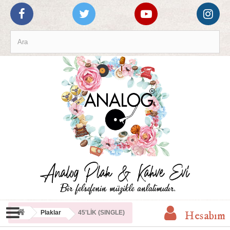
Hesabım
Plaklar
45'LİK (SINGLE)