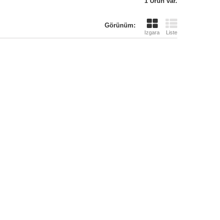
1 Ürün var.
Görünüm:
Izgara
Liste