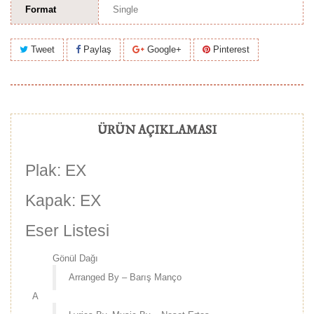
Format
Single
Tweet
Paylaş
Google+
Pinterest
ÜRÜN AÇIKLAMASI
Plak: EX
Kapak: EX
Eser Listesi
Gönül Dağı
Arranged By – Barış Manço
A