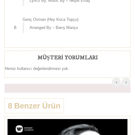
Lyrics By, Music By – Neşet Ertaş
Genç Osman (Hey Koca Topçu)
B
Arranged By – Barış Manço
MÜŞTERI YORUMLARI
Henüz kullanıcı değerlendirmesi yok.
‹
›
8 Benzer Ürün