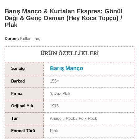
Barış Manço & Kurtalan Ekspres: Gönül
Dağı & Genç Osman (Hey Koca Topçu) /
Plak
Durum:
Kullanılmış
ÜRÜN ÖZELLIKLERI
Barış Manço
Sanatçı
Barkod
1554
Firma
Yavuz Plak
Orijinal Yılı
1973
Tür
Anadolu Rock / Folk Rock
Format Türü
Plak